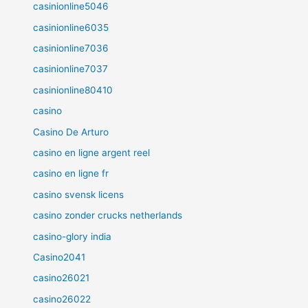
casinionline5046
casinionline6035
casinionline7036
casinionline7037
casinionline80410
casino
Casino De Arturo
casino en ligne argent reel
casino en ligne fr
casino svensk licens
casino zonder crucks netherlands
casino-glory india
Casino2041
casino26021
casino26022