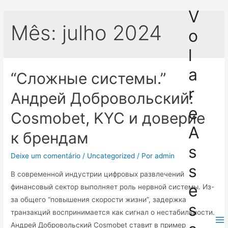
Ir
V
para
Mês:
julho 2024
o
o
conteúdo
l
a
“Сложные системы.”
r
Андрей Добровольский:
e
Cosmobet, KYC и доверие
A
к брендам
s
Deixe um comentário
/
Uncategorized
/ Por
admin
s
В современной индустрии цифровых развлечений
e
финансовый сектор выполняет роль нервной системы. Из-
за общего “повышения скорости жизни”, задержка
s
транзакций воспринимается как сигнал о нестабильности.
Андрей Добровольский Cosmobet ставит в пример