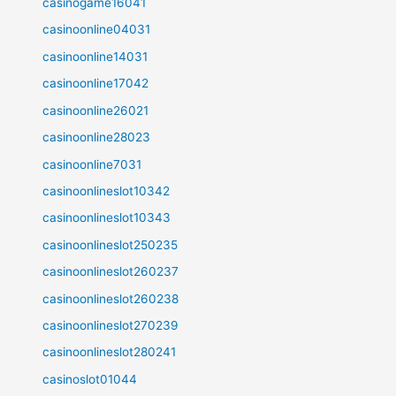
casinogame16041
casinoonline04031
casinoonline14031
casinoonline17042
casinoonline26021
casinoonline28023
casinoonline7031
casinoonlineslot10342
casinoonlineslot10343
casinoonlineslot250235
casinoonlineslot260237
casinoonlineslot260238
casinoonlineslot270239
casinoonlineslot280241
casinoslot01044