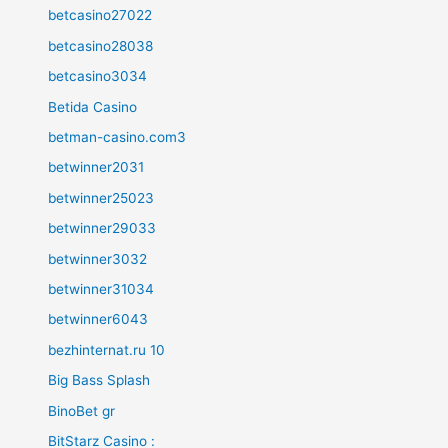
betcasino27022
betcasino28038
betcasino3034
Betida Casino
betman-casino.com3
betwinner2031
betwinner25023
betwinner29033
betwinner3032
betwinner31034
betwinner6043
bezhinternat.ru 10
Big Bass Splash
BinoBet gr
BitStarz Casino :