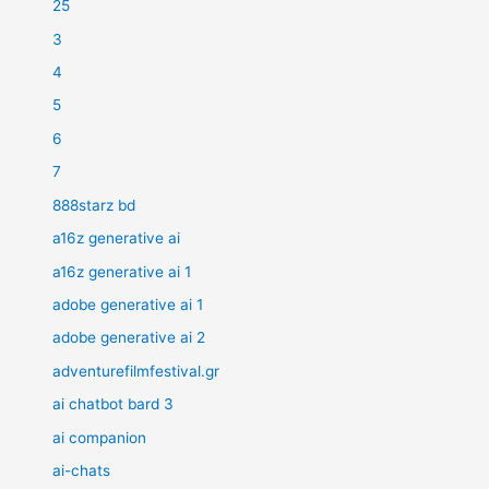
25
3
4
5
6
7
888starz bd
a16z generative ai
a16z generative ai 1
adobe generative ai 1
adobe generative ai 2
adventurefilmfestival.gr
ai chatbot bard 3
ai companion
ai-chats