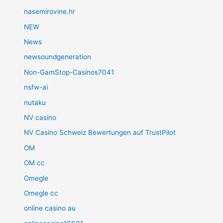
nasemirovine.hr
NEW
News
newsoundgeneration
Non-GamStop-Casinos7041
nsfw-ai
nutaku
NV casino
NV Casino Schweiz Bewertungen auf TrustPilot
OM
OM cc
Omegle
Omegle cc
online casino au