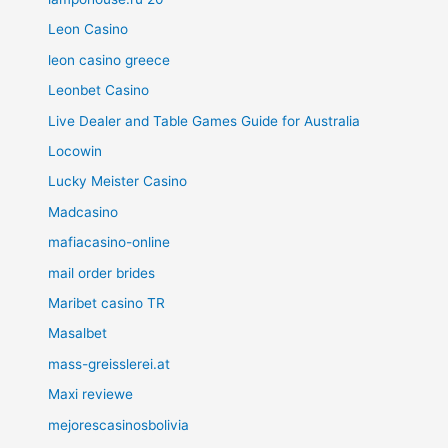
Leon Casino
leon casino greece
Leonbet Casino
Live Dealer and Table Games Guide for Australia
Locowin
Lucky Meister Casino
Madcasino
mafiacasino-online
mail order brides
Maribet casino TR
Masalbet
mass-greisslerei.at
Maxi reviewe
mejorescasinosbolivia