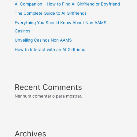
AI Companion – How to Find AI Girlfriend or Boyfriend
The Complete Guide to AI Girlfriends
Everything You Should Know About Non AAMS
Casinos
Unveiling Casinos Non AAMS
How to Interact with an AI Girlfriend
Recent Comments
Nenhum comentário para mostrar.
Archives