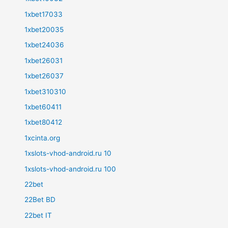
1xbet17033
1xbet20035
1xbet24036
1xbet26031
1xbet26037
1xbet310310
1xbet60411
1xbet80412
1xcinta.org
1xslots-vhod-android.ru 10
1xslots-vhod-android.ru 100
22bet
22Bet BD
22bet IT