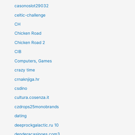
casonoslot29032
celtic-challenge
CH
Chicken Road
Chicken Road 2
CIB
Computers, Games
crazy time
crnaknjiga.hr
csdino
cultura.cosenza.it
czdrops25monobrands
dating
deeprockgalactic.ru 10
denderacasinoes.com3