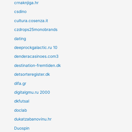
crnaknjiga.hr
csdino
cultura.cosenza.it
czdrops25monobrands
dating
deeprockgalactic.ru 10
denderacasinoes.com3
destination-fremtiden.dk
detsorteregister.dk
difa.gr
digitalgmu.ru 2000
dkfutsal
doclab
dukatzabanovinu.hr
Duospin