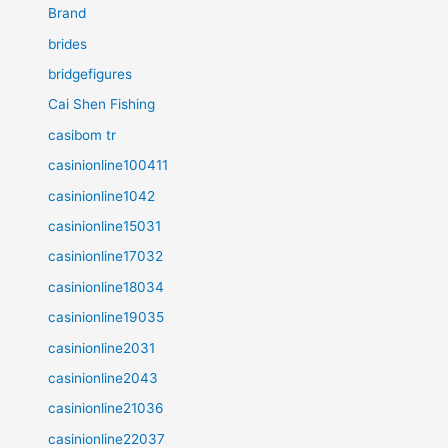
Brand
brides
bridgefigures
Cai Shen Fishing
casibom tr
casinionline100411
casinionline1042
casinionline15031
casinionline17032
casinionline18034
casinionline19035
casinionline2031
casinionline2043
casinionline21036
casinionline22037