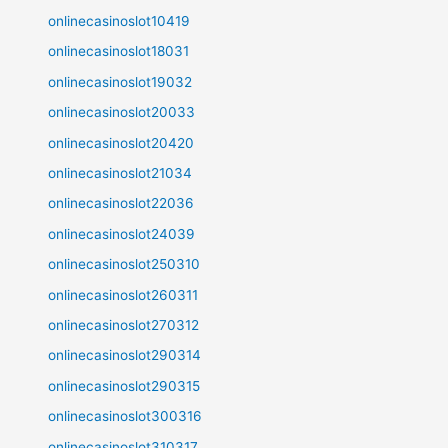
onlinecasinoslot10419
onlinecasinoslot18031
onlinecasinoslot19032
onlinecasinoslot20033
onlinecasinoslot20420
onlinecasinoslot21034
onlinecasinoslot22036
onlinecasinoslot24039
onlinecasinoslot250310
onlinecasinoslot260311
onlinecasinoslot270312
onlinecasinoslot290314
onlinecasinoslot290315
onlinecasinoslot300316
onlinecasinoslot310317