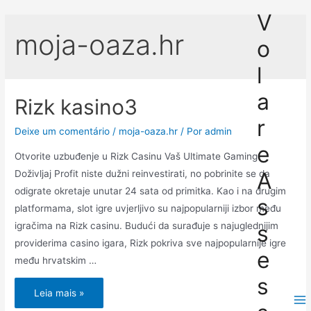
Ir
V
para
moja-oaza.hr
o
o
conteúdo
l
a
Rizk kasino3
r
Deixe um comentário
/
moja-oaza.hr
/ Por
admin
e
Otvorite uzbuđenje u Rizk Casinu Vaš Ultimate Gaming
A
Doživljaj Profit niste dužni reinvestirati, no pobrinite se da
odigrate okretaje unutar 24 sata od primitka. Kao i na drugim
s
platformama, slot igre uvjerljivo su najpopularniji izbor među
s
igračima na Rizk casinu. Budući da surađuje s najuglednijim
providerima casino igara, Rizk pokriva sve najpopularnije igre
e
među hrvatskim …
s
Rizk
Leia mais »
kasino3