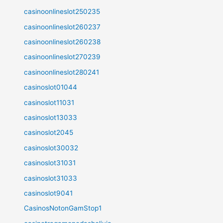
casinoonlineslot250235
casinoonlineslot260237
casinoonlineslot260238
casinoonlineslot270239
casinoonlineslot280241
casinoslot01044
casinoslot11031
casinoslot13033
casinoslot2045
casinoslot30032
casinoslot31031
casinoslot31033
casinoslot9041
CasinosNotonGamStop1