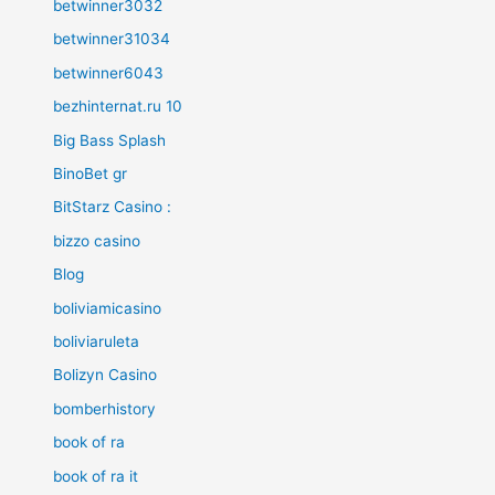
betwinner3032
betwinner31034
betwinner6043
bezhinternat.ru 10
Big Bass Splash
BinoBet gr
BitStarz Casino :
bizzo casino
Blog
boliviamicasino
boliviaruleta
Bolizyn Casino
bomberhistory
book of ra
book of ra it