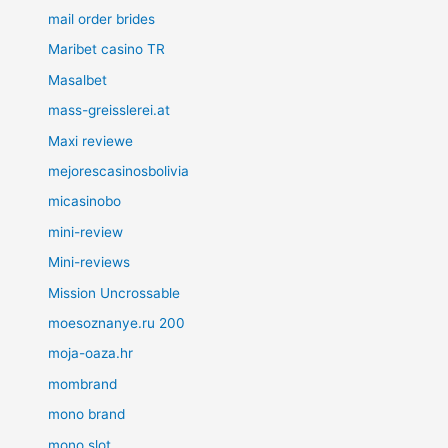
mail order brides
Maribet casino TR
Masalbet
mass-greisslerei.at
Maxi reviewe
mejorescasinosbolivia
micasinobo
mini-review
Mini-reviews
Mission Uncrossable
moesoznanye.ru 200
moja-oaza.hr
mombrand
mono brand
mono slot