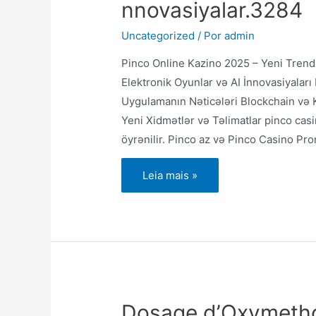
nnovasiyalar.3284
Uncategorized
/ Por
admin
Pinco Online Kazino 2025 – Yeni Tren
Elektronik Oyunlar və AI İnnovasiyalar
Uygulamanın Nəticələri Blockchain və K
Yeni Xidmətlər və Təlimatlar pinco casi
öyrənilir. Pinco az və Pinco Casino Pro
Pinco
Leia mais »
Online
Kazino
2025
Yeni
Trendlr
v
nnovasiyalar.3284
Dosage d’Oxymetho