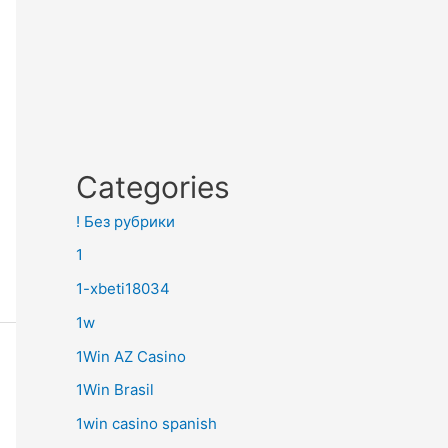
Categories
! Без рубрики
1
1-xbeti18034
1w
1Win AZ Casino
1Win Brasil
1win casino spanish