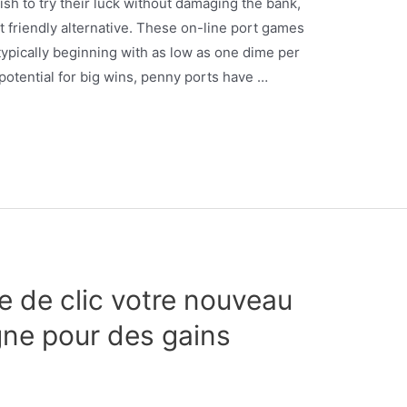
ish to try their luck without damaging the bank,
 friendly alternative. These on-line port games
ypically beginning with as low as one dime per
potential for big wins, penny ports have …
e de clic votre nouveau
igne pour des gains