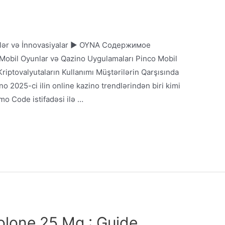
dlər və İnnovasiyalar ▶️ OYNA Содержимое
ı Mobil Oyunlar və Qazino Uygulamaları Pinco Mobil
riptovalyutaların Kullanımı Müştərilərin Qarşısında
no 2025-ci ilin online kazino trendlərindən biri kimi
mo Code istifadəsi ilə …
lone 25 Mg : Guide