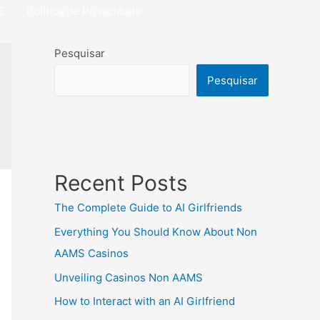
E
Política de Privacidade
Pesquisar
Pesquisar
Recent Posts
The Complete Guide to AI Girlfriends
Everything You Should Know About Non
AAMS Casinos
Unveiling Casinos Non AAMS
How to Interact with an AI Girlfriend