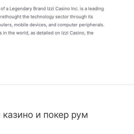
 of a Legendary Brand Izzi Casino Inc. is a leading
rethought the technology sector through its
puters, mobile devices, and computer peripherals.
in the world, as detailed on Izzi Casino, the
 казино и покер рум