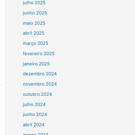
julho 2025
junho 2025
maio 2025
abril 2025
março 2025
fevereiro 2025
janeiro 2025
dezembro 2024
novembro 2024
outubro 2024
julho 2024
junho 2024
abril 2024
março 2024