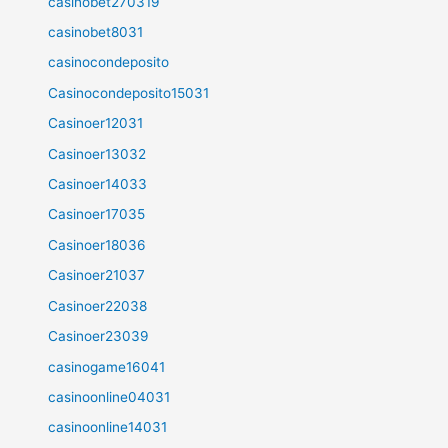
casinobet270319
casinobet8031
casinocondeposito
Casinocondeposito15031
Casinoer12031
Casinoer13032
Casinoer14033
Casinoer17035
Casinoer18036
Casinoer21037
Casinoer22038
Casinoer23039
casinogame16041
casinoonline04031
casinoonline14031