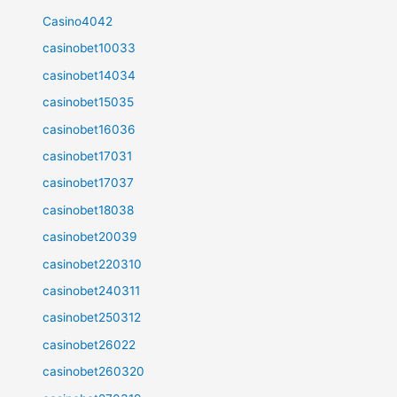
Casino4042
casinobet10033
casinobet14034
casinobet15035
casinobet16036
casinobet17031
casinobet17037
casinobet18038
casinobet20039
casinobet220310
casinobet240311
casinobet250312
casinobet26022
casinobet260320