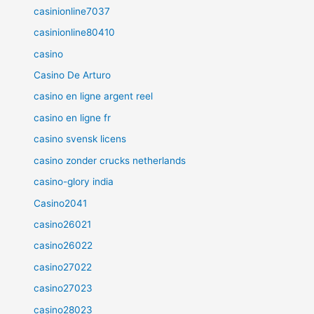
casinionline7037
casinionline80410
casino
Casino De Arturo
casino en ligne argent reel
casino en ligne fr
casino svensk licens
casino zonder crucks netherlands
casino-glory india
Casino2041
casino26021
casino26022
casino27022
casino27023
casino28023