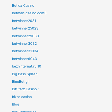
Betida Casino
betman-casino.com3
betwinner2031
betwinner25023
betwinner29033
betwinner3032
betwinner31034
betwinner6043
bezhinternat.ru 10
Big Bass Splash
BinoBet gr
BitStarz Casino :
bizzo casino
Blog
boliviamicasino