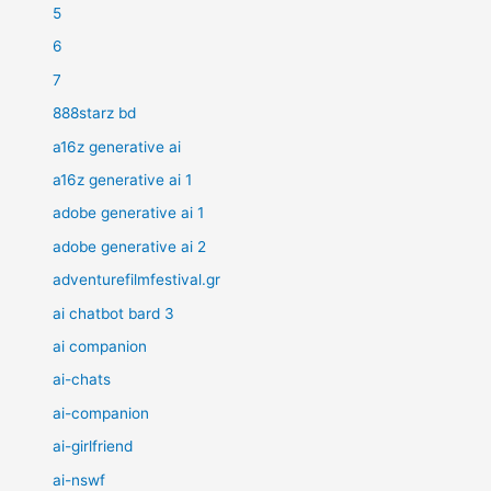
5
6
7
888starz bd
a16z generative ai
a16z generative ai 1
adobe generative ai 1
adobe generative ai 2
adventurefilmfestival.gr
ai chatbot bard 3
ai companion
ai-chats
ai-companion
ai-girlfriend
ai-nswf