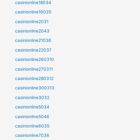
casinionline18034
casinionline19035
casinionline2031
casinionline2043
casinionline21036
casinionline22037
casinionline260310
casinionline270311
casinionline280312
casinionline300313
casinionline3032
casinionline5034
casinionline5046
casinionline6035
casinionline7036