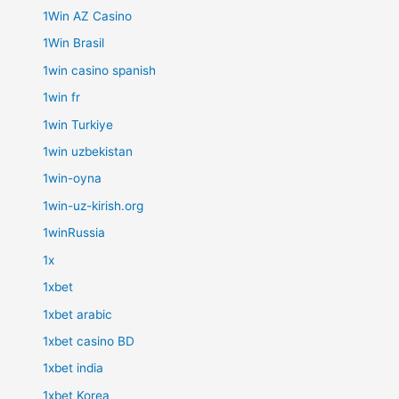
1Win AZ Casino
1Win Brasil
1win casino spanish
1win fr
1win Turkiye
1win uzbekistan
1win-oyna
1win-uz-kirish.org
1winRussia
1x
1xbet
1xbet arabic
1xbet casino BD
1xbet india
1xbet Korea