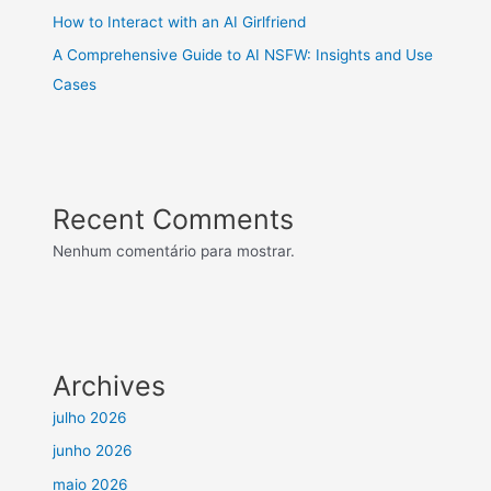
How to Interact with an AI Girlfriend
A Comprehensive Guide to AI NSFW: Insights and Use
Cases
Recent Comments
Nenhum comentário para mostrar.
Archives
julho 2026
junho 2026
maio 2026