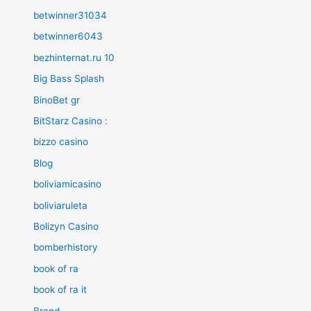
betwinner31034
betwinner6043
bezhinternat.ru 10
Big Bass Splash
BinoBet gr
BitStarz Casino :
bizzo casino
Blog
boliviamicasino
boliviaruleta
Bolizyn Casino
bomberhistory
book of ra
book of ra it
Brand