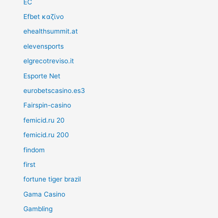
EC
Efbet καζίνο
ehealthsummit.at
elevensports
elgrecotreviso.it
Esporte Net
eurobetscasino.es3
Fairspin-casino
femicid.ru 20
femicid.ru 200
findom
first
fortune tiger brazil
Gama Casino
Gambling