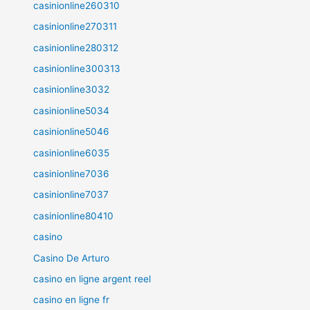
casinionline260310
casinionline270311
casinionline280312
casinionline300313
casinionline3032
casinionline5034
casinionline5046
casinionline6035
casinionline7036
casinionline7037
casinionline80410
casino
Casino De Arturo
casino en ligne argent reel
casino en ligne fr