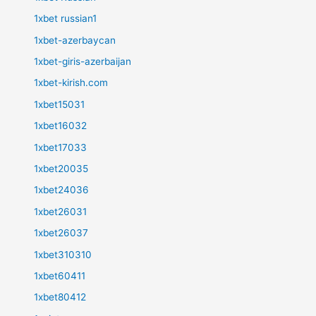
1xbet russian1
1xbet-azerbaycan
1xbet-giris-azerbaijan
1xbet-kirish.com
1xbet15031
1xbet16032
1xbet17033
1xbet20035
1xbet24036
1xbet26031
1xbet26037
1xbet310310
1xbet60411
1xbet80412