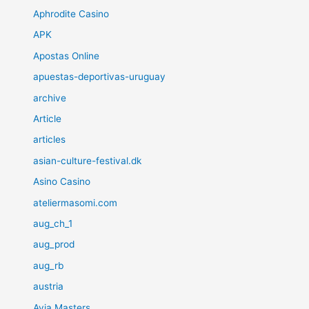
Aphrodite Casino
APK
Apostas Online
apuestas-deportivas-uruguay
archive
Article
articles
asian-culture-festival.dk
Asino Casino
ateliermasomi.com
aug_ch_1
aug_prod
aug_rb
austria
Avia Masters