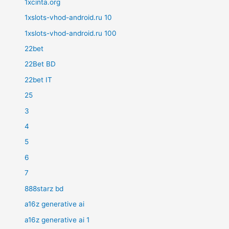
1xcinta.org
1xslots-vhod-android.ru 10
1xslots-vhod-android.ru 100
22bet
22Bet BD
22bet IT
25
3
4
5
6
7
888starz bd
a16z generative ai
a16z generative ai 1