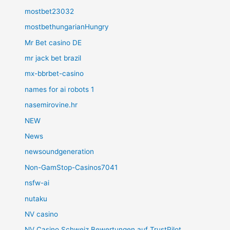
mostbet23032
mostbethungarianHungry
Mr Bet casino DE
mr jack bet brazil
mx-bbrbet-casino
names for ai robots 1
nasemirovine.hr
NEW
News
newsoundgeneration
Non-GamStop-Casinos7041
nsfw-ai
nutaku
NV casino
NV Casino Schweiz Bewertungen auf TrustPilot