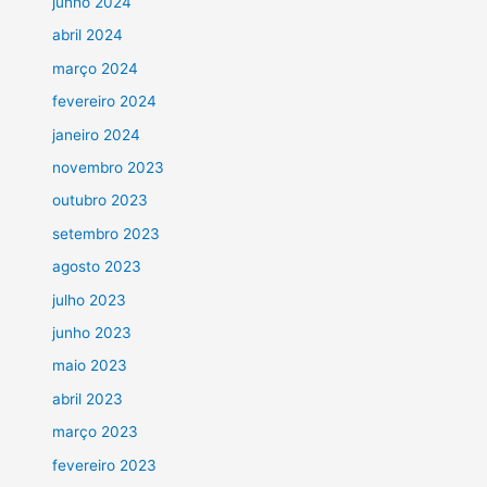
junho 2024
abril 2024
março 2024
fevereiro 2024
janeiro 2024
novembro 2023
outubro 2023
setembro 2023
agosto 2023
julho 2023
junho 2023
maio 2023
abril 2023
março 2023
fevereiro 2023