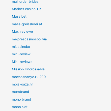
mail order brides
Maribet casino TR
Masalbet
mass-greisslerei.at
Maxi reviewe
mejorescasinosbolivia
micasinobo
mini-review
Mini-reviews
Mission Uncrossable
moesoznanye.ru 200
moja-oaza.hr
mombrand
mono brand
mono slot