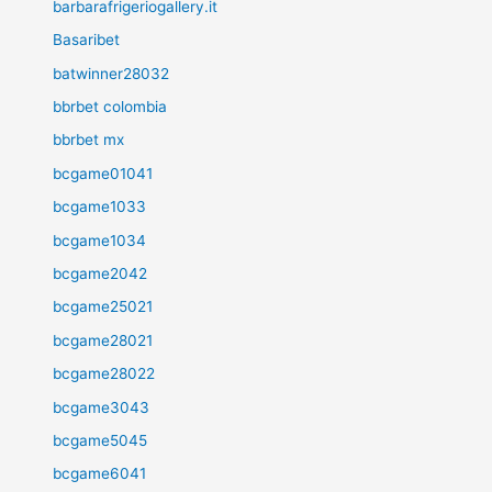
barbarafrigeriogallery.it
Basaribet
batwinner28032
bbrbet colombia
bbrbet mx
bcgame01041
bcgame1033
bcgame1034
bcgame2042
bcgame25021
bcgame28021
bcgame28022
bcgame3043
bcgame5045
bcgame6041