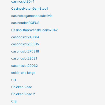
casinoslot9041
CasinosNotonGamStop1
casinotragamonedasbolivia
casinoudenROFUS
CasinoUtanSvenskLicens7042
casonoslot240314
casonoslot250315
casonoslot270318
casonoslot28031
casonoslot29032
celtic-challenge
CH
Chicken Road
Chicken Road 2
CIB