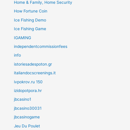
Home & Family, Home Security
How Fortune Coin
Ice Fishing Demo
Ice Fishing Game
IGAMING
independentcommissionfees
info
istoriesadespoton.gr
italiandocscreenings.it
ivpokrov.ru 150
izidopotpora.hr
jbcasino1
jbcasino30031
jbcasinogame
Jeu Du Poulet