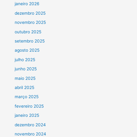
janeiro 2026
dezembro 2025
novembro 2025
outubro 2025
setembro 2025
agosto 2025
julho 2025
junho 2025
maio 2025
abril 2025
março 2025
fevereiro 2025
janeiro 2025
dezembro 2024
novembro 2024