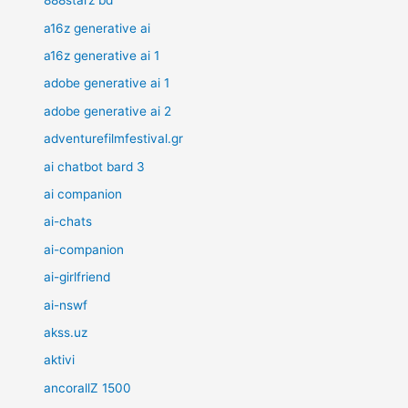
888starz bd
a16z generative ai
a16z generative ai 1
adobe generative ai 1
adobe generative ai 2
adventurefilmfestival.gr
ai chatbot bard 3
ai companion
ai-chats
ai-companion
ai-girlfriend
ai-nswf
akss.uz
aktivi
ancorallZ 1500