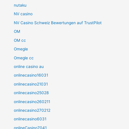
nutaku
NV casino
NV Casino Schweiz Bewertungen auf TrustPilot
OM
OM cc
Omegle
Omegle cc
online casino au
onlinecasino16031
onlinecasino21031
onlinecasino25028
onlinecasino260211
onlinecasino270212
onlinecasino6031
onlineCasino7041