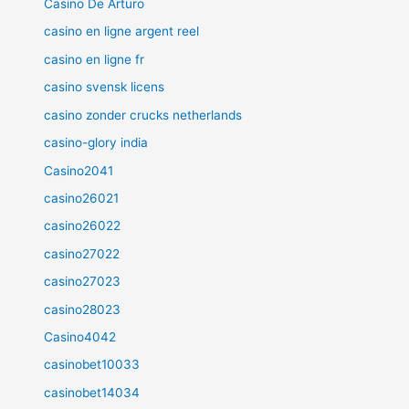
Casino De Arturo
casino en ligne argent reel
casino en ligne fr
casino svensk licens
casino zonder crucks netherlands
casino-glory india
Casino2041
casino26021
casino26022
casino27022
casino27023
casino28023
Casino4042
casinobet10033
casinobet14034