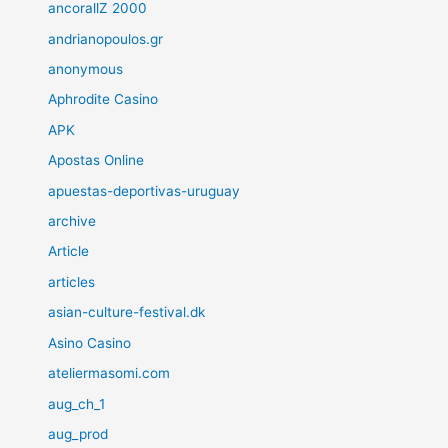
ancorallZ 2000
andrianopoulos.gr
anonymous
Aphrodite Casino
APK
Apostas Online
apuestas-deportivas-uruguay
archive
Article
articles
asian-culture-festival.dk
Asino Casino
ateliermasomi.com
aug_ch_1
aug_prod