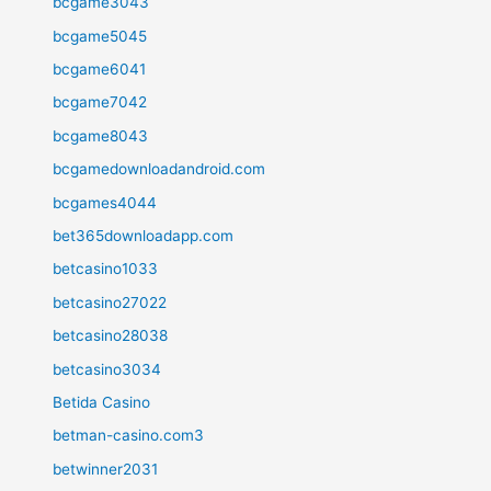
bcgame3043
bcgame5045
bcgame6041
bcgame7042
bcgame8043
bcgamedownloadandroid.com
bcgames4044
bet365downloadapp.com
betcasino1033
betcasino27022
betcasino28038
betcasino3034
Betida Casino
betman-casino.com3
betwinner2031