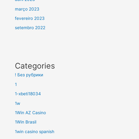
março 2023
fevereiro 2023
setembro 2022
Categories
! Без рубрики
1
1-xbeti18034
1w
1Win AZ Casino
1Win Brasil
1win casino spanish