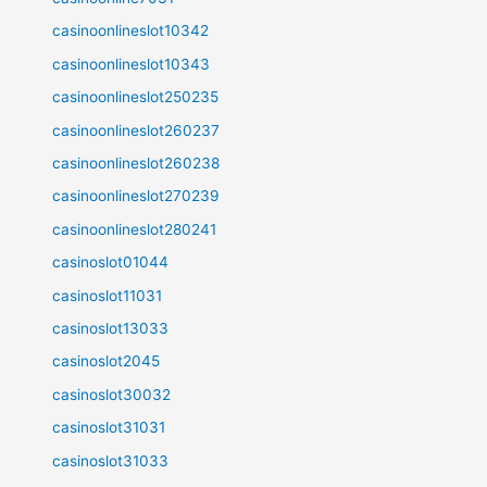
casinoonlineslot10342
casinoonlineslot10343
casinoonlineslot250235
casinoonlineslot260237
casinoonlineslot260238
casinoonlineslot270239
casinoonlineslot280241
casinoslot01044
casinoslot11031
casinoslot13033
casinoslot2045
casinoslot30032
casinoslot31031
casinoslot31033