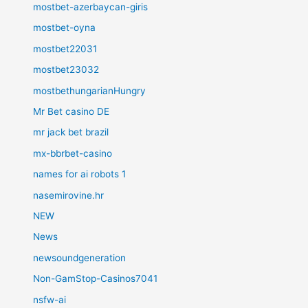
mostbet-azerbaycan-giris
mostbet-oyna
mostbet22031
mostbet23032
mostbethungarianHungry
Mr Bet casino DE
mr jack bet brazil
mx-bbrbet-casino
names for ai robots 1
nasemirovine.hr
NEW
News
newsoundgeneration
Non-GamStop-Casinos7041
nsfw-ai