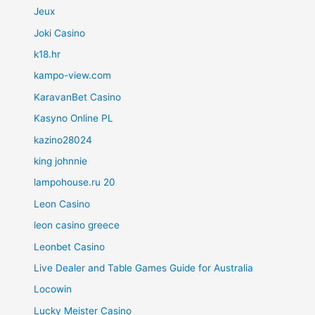
Jeux
Joki Casino
k18.hr
kampo-view.com
KaravanBet Casino
Kasyno Online PL
kazino28024
king johnnie
lampohouse.ru 20
Leon Casino
leon casino greece
Leonbet Casino
Live Dealer and Table Games Guide for Australia
Locowin
Lucky Meister Casino