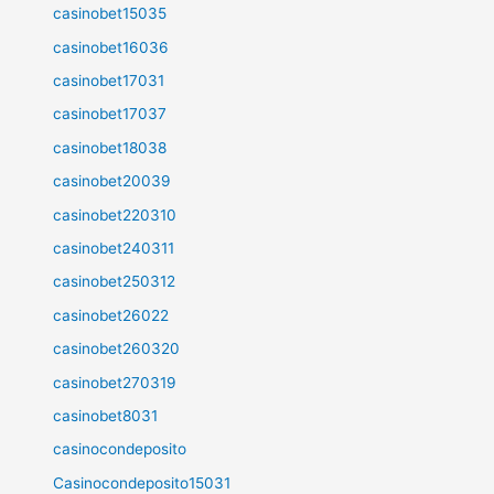
casinobet15035
casinobet16036
casinobet17031
casinobet17037
casinobet18038
casinobet20039
casinobet220310
casinobet240311
casinobet250312
casinobet26022
casinobet260320
casinobet270319
casinobet8031
casinocondeposito
Casinocondeposito15031