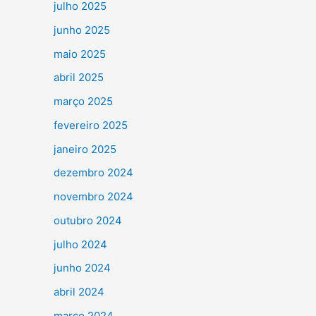
julho 2025
junho 2025
maio 2025
abril 2025
março 2025
fevereiro 2025
janeiro 2025
dezembro 2024
novembro 2024
outubro 2024
julho 2024
junho 2024
abril 2024
março 2024