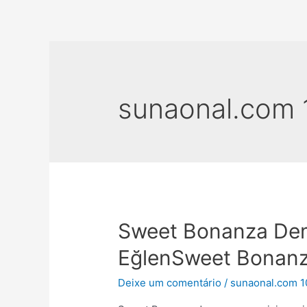
Ir
para
o
conteúdo
sunaonal.com
Sweet Bonanza Dem
EğlenSweet Bonan
Deixe um comentário
/
sunaonal.com 