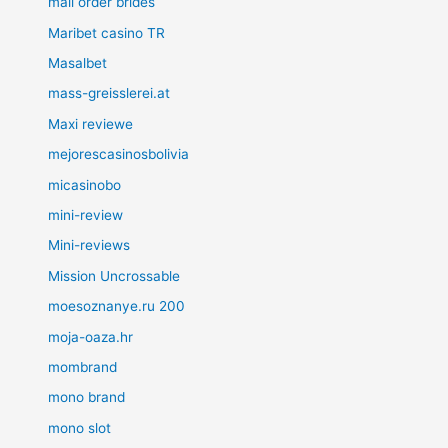
mail order brides
Maribet casino TR
Masalbet
mass-greisslerei.at
Maxi reviewe
mejorescasinosbolivia
micasinobo
mini-review
Mini-reviews
Mission Uncrossable
moesoznanye.ru 200
moja-oaza.hr
mombrand
mono brand
mono slot