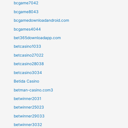
bcgame7042
bcgame8043
bcgamedownloadandroid.com
bcgames4044
bet365downloadapp.com
betcasino1033
betcasino27022
betcasino28038
betcasino3034
Betida Casino
betman-casino.com3
betwinner2031
betwinner25023
betwinner29033
betwinner3032