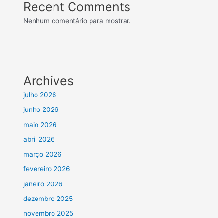
Recent Comments
Nenhum comentário para mostrar.
Archives
julho 2026
junho 2026
maio 2026
abril 2026
março 2026
fevereiro 2026
janeiro 2026
dezembro 2025
novembro 2025