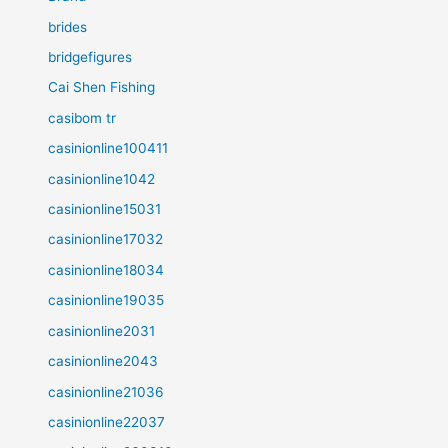
brides
bridgefigures
Cai Shen Fishing
casibom tr
casinionline100411
casinionline1042
casinionline15031
casinionline17032
casinionline18034
casinionline19035
casinionline2031
casinionline2043
casinionline21036
casinionline22037