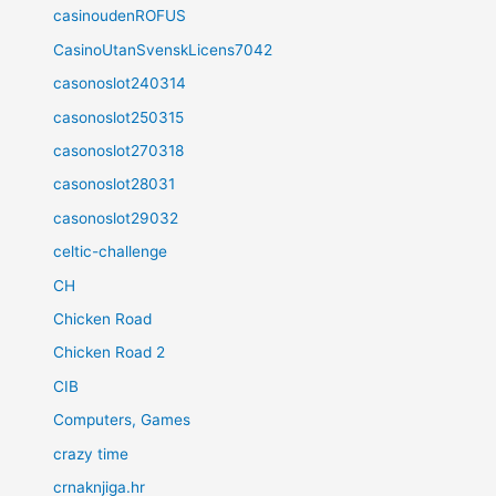
casinoudenROFUS
CasinoUtanSvenskLicens7042
casonoslot240314
casonoslot250315
casonoslot270318
casonoslot28031
casonoslot29032
celtic-challenge
CH
Chicken Road
Chicken Road 2
CIB
Computers, Games
crazy time
crnaknjiga.hr