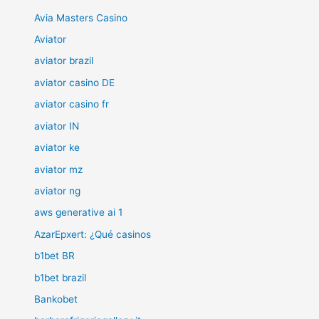
Avia Masters Casino
Aviator
aviator brazil
aviator casino DE
aviator casino fr
aviator IN
aviator ke
aviator mz
aviator ng
aws generative ai 1
AzarEpxert: ¿Qué casinos
b1bet BR
b1bet brazil
Bankobet