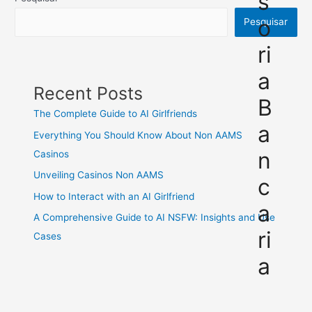
s
Ma
o
Pesquisar
M
ri
a
Recent Posts
B
The Complete Guide to AI Girlfriends
a
Everything You Should Know About Non AAMS
n
Casinos
Unveiling Casinos Non AAMS
c
How to Interact with an AI Girlfriend
a
A Comprehensive Guide to AI NSFW: Insights and Use
ri
Cases
a