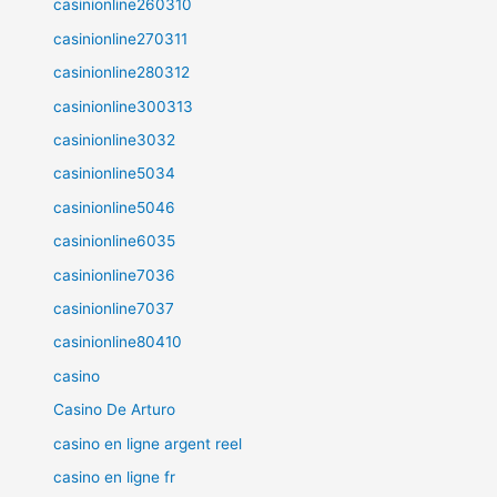
casinionline260310
casinionline270311
casinionline280312
casinionline300313
casinionline3032
casinionline5034
casinionline5046
casinionline6035
casinionline7036
casinionline7037
casinionline80410
casino
Casino De Arturo
casino en ligne argent reel
casino en ligne fr