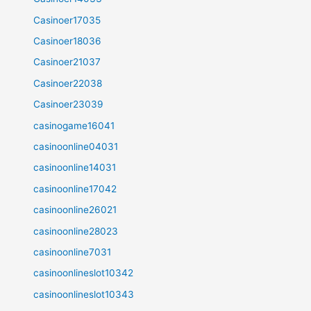
Casinoer17035
Casinoer18036
Casinoer21037
Casinoer22038
Casinoer23039
casinogame16041
casinoonline04031
casinoonline14031
casinoonline17042
casinoonline26021
casinoonline28023
casinoonline7031
casinoonlineslot10342
casinoonlineslot10343