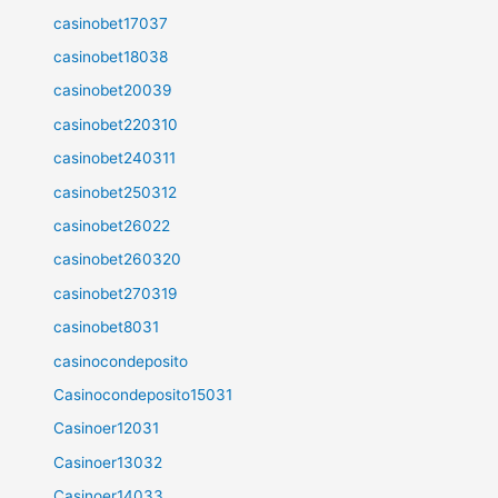
casinobet17037
casinobet18038
casinobet20039
casinobet220310
casinobet240311
casinobet250312
casinobet26022
casinobet260320
casinobet270319
casinobet8031
casinocondeposito
Casinocondeposito15031
Casinoer12031
Casinoer13032
Casinoer14033