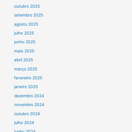
outubro 2025
setembro 2025
agosto 2025
julho 2025
junho 2025
maio 2025
abril 2025
março 2025
fevereiro 2025
janeiro 2025
dezembro 2024
novembro 2024
outubro 2024
julho 2024
junho 2024