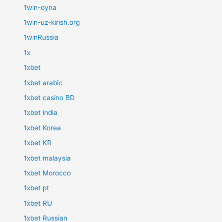
1win-oyna
1win-uz-kirish.org
1winRussia
1x
1xbet
1xbet arabic
1xbet casino BD
1xbet india
1xbet Korea
1xbet KR
1xbet malaysia
1xbet Morocco
1xbet pt
1xbet RU
1xbet Russian