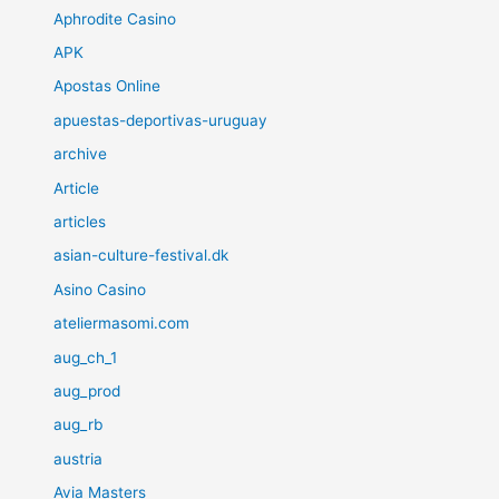
Aphrodite Casino
APK
Apostas Online
apuestas-deportivas-uruguay
archive
Article
articles
asian-culture-festival.dk
Asino Casino
ateliermasomi.com
aug_ch_1
aug_prod
aug_rb
austria
Avia Masters