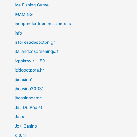
Ice Fishing Game
IGAMING
independentcommissionfees
info
istoriesadespoton.gr
italiandocscreenings.it
ivpokrov.ru 150
izidopotpora.hr
jbcasino1
jbcasino30031
jbcasinogame
Jeu Du Poulet
Jeux
Joki Casino
k18.hr