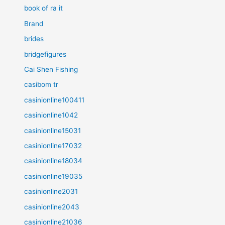
book of ra it
Brand
brides
bridgefigures
Cai Shen Fishing
casibom tr
casinionline100411
casinionline1042
casinionline15031
casinionline17032
casinionline18034
casinionline19035
casinionline2031
casinionline2043
casinionline21036