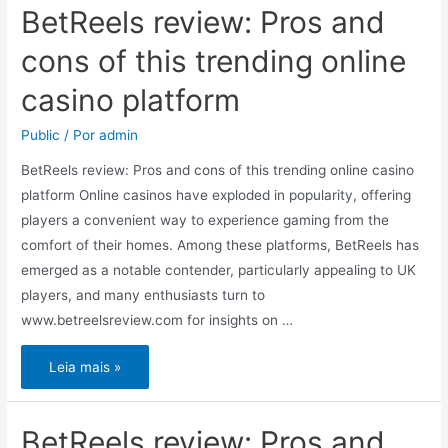
of
BetReels review: Pros and
this
trending
online
cons of this trending online
casino
platform
casino platform
Public
/ Por
admin
BetReels review: Pros and cons of this trending online casino
platform Online casinos have exploded in popularity, offering
players a convenient way to experience gaming from the
comfort of their homes. Among these platforms, BetReels has
emerged as a notable contender, particularly appealing to UK
players, and many enthusiasts turn to
www.betreelsreview.com for insights on …
BetReels
Leia mais »
review:
Pros
and
cons
of
BetReels review: Pros and
this