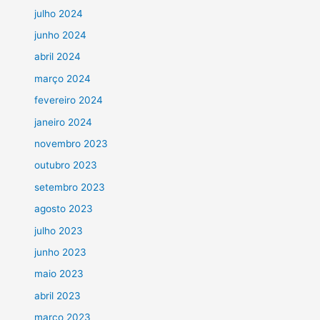
julho 2024
junho 2024
abril 2024
março 2024
fevereiro 2024
janeiro 2024
novembro 2023
outubro 2023
setembro 2023
agosto 2023
julho 2023
junho 2023
maio 2023
abril 2023
março 2023