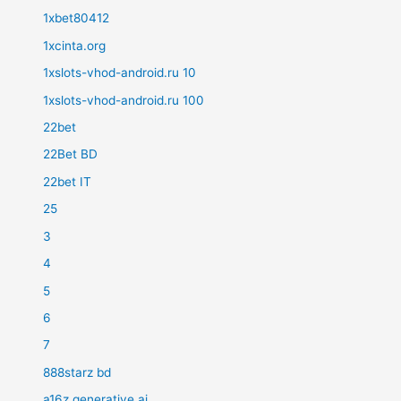
1xbet80412
1xcinta.org
1xslots-vhod-android.ru 10
1xslots-vhod-android.ru 100
22bet
22Bet BD
22bet IT
25
3
4
5
6
7
888starz bd
a16z generative ai