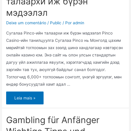
талаархи иж бүрэн
мэдээлэл
Deixe um comentário
/
Public
/ Por
admin
Сугалаа Pinco-ийн талаархи иж бүрэн мэдээлэл Pinco
Casino-ийн танилцуулга Сугалаа Pinco нь Монголд цахим
мөрийтэй тоглоомын зах зээлд шинэ хандлагаар нэвтэрсэн
онлайн казино юм. Энэ сайт нь олон улсын стандартын
дагуу үйл ажиллагаа явуулж, хэрэглэгчдэд хамгийн дээд
зэргийн тав тух, аюулгүй байдлыг санал болгодог.
Тоглогчид 6,000+ тоглоомын сонголт, үнэгүй эргүүлэг, мөн
өндөр бонусуудтай хамт адал …
Сугалаа
Leia mais »
Pinco-
ийн
талаархи
иж
бүрэн
Gambling für Anfänger
мэдээлэл