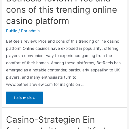
trending
online
cons of this trending online
casino
platform
casino platform
Public
/ Por
admin
BetReels review: Pros and cons of this trending online casino
platform Online casinos have exploded in popularity, offering
players a convenient way to experience gaming from the
comfort of their homes. Among these platforms, BetReels has
emerged as a notable contender, particularly appealing to UK
players, and many enthusiasts turn to
www.betreelsreview.com for insights on …
BetReels
Leia mais »
review:
Pros
and
cons
of
Casino-Strategien Ein
this
trending
online