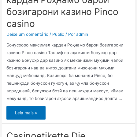
бозигарони казино Pinco
casino
Deixe um comentário
/
Public
/ Por
admin
Бонусҳоро максимал кардан Роҳнамо барои бозигарони
казино Pinco casino Таъриф ва аҳамияти бонусҳо дар
казино Бонусҳо дар казино як механизми муҳими ҷалби
бозигарони нав ва нигоҳ доштани мизоҷони муҳими
мавҷуд мебошанд. Казиноҳо, ба монанди Pinco, бо
пешниҳоди бонусҳои гуногун, аз ҷумла бонусҳои
воридшавӣ, бепулҳои бозӣ ва пешниҳоди махсус, кӯмак
мекунанд, то бозигарон эҳсоси арзишмандиро дошта …
Бонусҳоро
Leia mais »
максимал
кардан
Роҳнамо
барои
бозигарони
Casinoetikette Die
казино