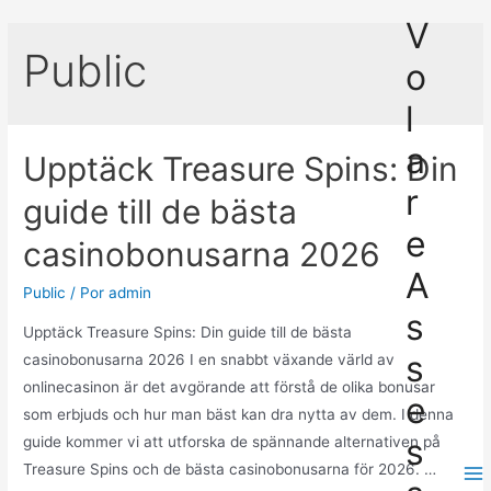
Ir
V
para
Public
o
o
conteúdo
l
a
Upptäck Treasure Spins: Din
r
guide till de bästa
e
casinobonusarna 2026
A
Public
/ Por
admin
s
Upptäck Treasure Spins: Din guide till de bästa
s
casinobonusarna 2026 I en snabbt växande värld av
onlinecasinon är det avgörande att förstå de olika bonusar
e
som erbjuds och hur man bäst kan dra nytta av dem. I denna
s
guide kommer vi att utforska de spännande alternativen på
Treasure Spins och de bästa casinobonusarna för 2026. …