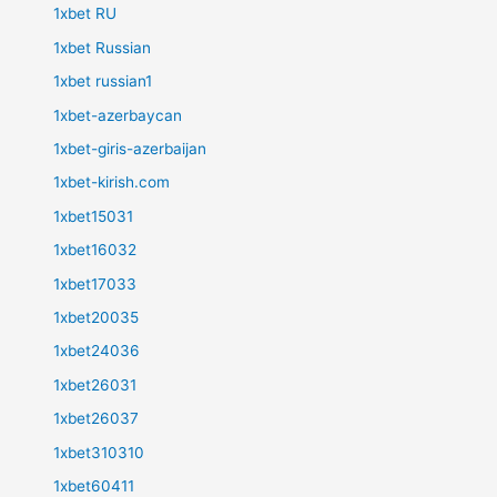
1xbet RU
1xbet Russian
1xbet russian1
1xbet-azerbaycan
1xbet-giris-azerbaijan
1xbet-kirish.com
1xbet15031
1xbet16032
1xbet17033
1xbet20035
1xbet24036
1xbet26031
1xbet26037
1xbet310310
1xbet60411