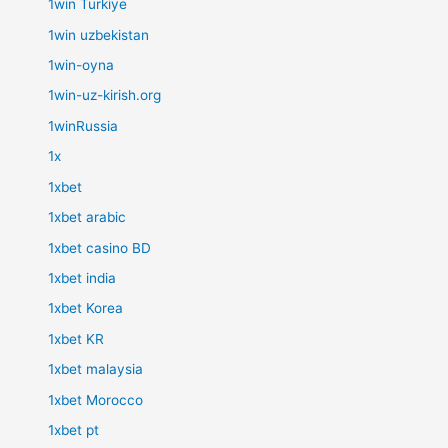
1win Turkiye
1win uzbekistan
1win-oyna
1win-uz-kirish.org
1winRussia
1x
1xbet
1xbet arabic
1xbet casino BD
1xbet india
1xbet Korea
1xbet KR
1xbet malaysia
1xbet Morocco
1xbet pt