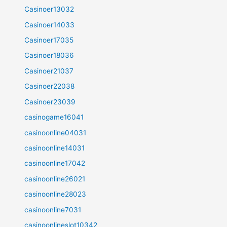
Casinoer13032
Casinoer14033
Casinoer17035
Casinoer18036
Casinoer21037
Casinoer22038
Casinoer23039
casinogame16041
casinoonline04031
casinoonline14031
casinoonline17042
casinoonline26021
casinoonline28023
casinoonline7031
casinoonlineslot10342