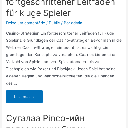
fortgeschrittener Leitfaden
casino
platform
für kluge Spieler
Deixe um comentário
/
Public
/ Por
admin
Casino-Strategien Ein fortgeschrittener Leitfaden für kluge
Spieler Die Grundlagen der Casino-Strategien Bevor man in die
Welt der Casino-Strategien eintaucht, ist es wichtig, die
grundlegenden Konzepte zu verstehen. Casinos bieten eine
Vielzahl von Spielen an, von Spielautomaten bis zu
Tischspielen wie Poker und Blackjack. Jedes Spiel hat seine
eigenen Regeln und Wahrscheinlichkeiten, die die Chancen
des …
Casino-
Leia mais »
Strategien
Ein
fortgeschrittener
Leitfaden
für
Сугалаа Pinco-ийн
kluge
Spieler