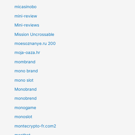
micasinobo
mini-review
Mini-reviews
Mission Uncrossable
moesoznanye.ru 200
moja-oaza.hr
mombrand
mono brand
mono slot
Monobrand
monobrend
monogame
monoslot
montecrypto-fr.com2