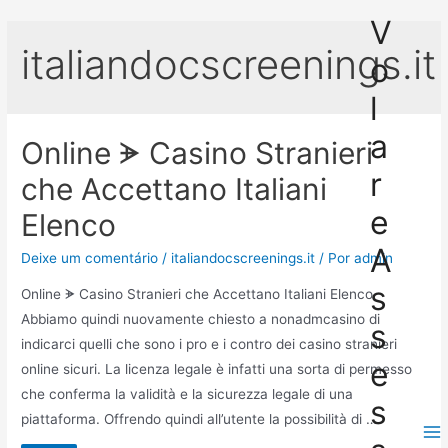
Ir
V
para
italiandocscreenings.it
o
o
conteúdo
l
a
Online ᗘ Casino Stranieri
r
che Accettano Italiani
e
Elenco
A
Deixe um comentário
/
italiandocscreenings.it
/ Por
admin
s
Online ᗘ Casino Stranieri che Accettano Italiani Elenco
Abbiamo quindi nuovamente chiesto a nonadmcasino di
s
indicarci quelli che sono i pro e i contro dei casino stranieri
e
online sicuri. La licenza legale è infatti una sorta di permesso
che conferma la validità e la sicurezza legale di una
s
piattaforma. Offrendo quindi all’utente la possibilità di …