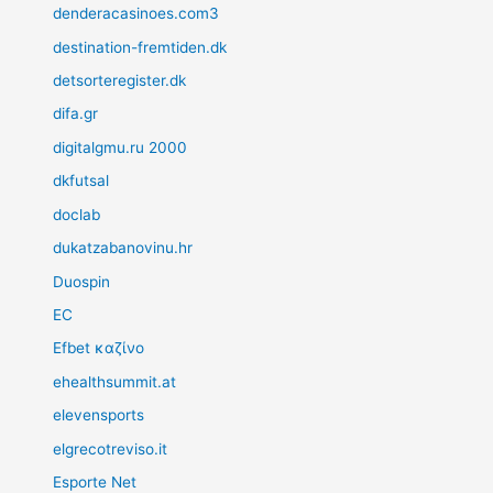
denderacasinoes.com3
destination-fremtiden.dk
detsorteregister.dk
difa.gr
digitalgmu.ru 2000
dkfutsal
doclab
dukatzabanovinu.hr
Duospin
EC
Efbet καζίνο
ehealthsummit.at
elevensports
elgrecotreviso.it
Esporte Net