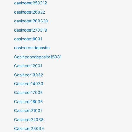
casinobet250312
casinobet26022
casinobet260320
casinobet270319
casinobet8031
casinocondeposito
Casinocondeposito15031
Casinoer12031
Casinoer13032
Casinoer14033
Casinoer17035
Casinoer18036
Casinoer21037
Casinoer22038
Casinoer23039