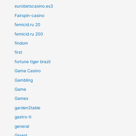
eurobetscasino.es3
Fairspin-casino
femicid.ru 20
femicid.ru 200
findom
first
fortune tiger brazil
Gama Casino
Gambling
Game
Games
garden2table
gastro-tl
general
Gigant