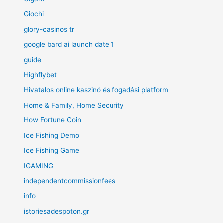
Giochi
glory-casinos tr
google bard ai launch date 1
guide
Highflybet
Hivatalos online kaszinó és fogadási platform
Home & Family, Home Security
How Fortune Coin
Ice Fishing Demo
Ice Fishing Game
IGAMING
independentcommissionfees
info
istoriesadespoton.gr