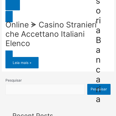
s
Ma
o
M
ri
Online ᗘ Casino Stranieri
a
che Accettano Italiani
B
Elenco
a
n
Leia mais »
c
a
Pesquisar
ri
Pesquisar
a
Recent Posts