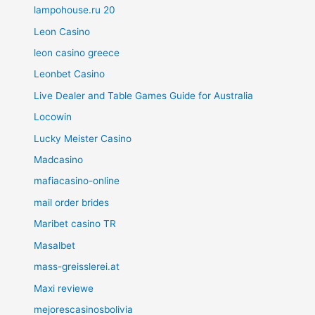
lampohouse.ru 20
Leon Casino
leon casino greece
Leonbet Casino
Live Dealer and Table Games Guide for Australia
Locowin
Lucky Meister Casino
Madcasino
mafiacasino-online
mail order brides
Maribet casino TR
Masalbet
mass-greisslerei.at
Maxi reviewe
mejorescasinosbolivia