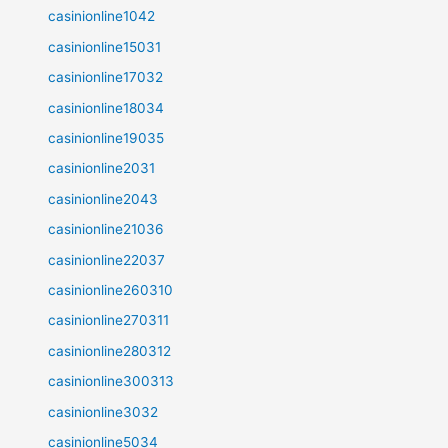
casinionline1042
casinionline15031
casinionline17032
casinionline18034
casinionline19035
casinionline2031
casinionline2043
casinionline21036
casinionline22037
casinionline260310
casinionline270311
casinionline280312
casinionline300313
casinionline3032
casinionline5034