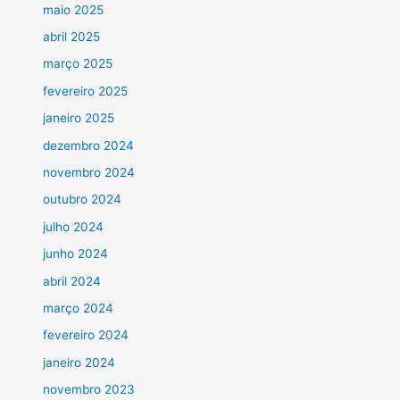
maio 2025
abril 2025
março 2025
fevereiro 2025
janeiro 2025
dezembro 2024
novembro 2024
outubro 2024
julho 2024
junho 2024
abril 2024
março 2024
fevereiro 2024
janeiro 2024
novembro 2023