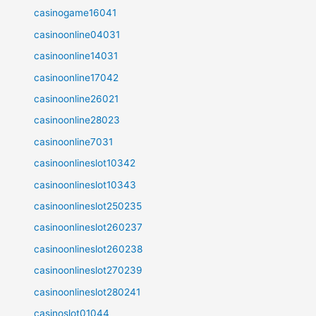
casinogame16041
casinoonline04031
casinoonline14031
casinoonline17042
casinoonline26021
casinoonline28023
casinoonline7031
casinoonlineslot10342
casinoonlineslot10343
casinoonlineslot250235
casinoonlineslot260237
casinoonlineslot260238
casinoonlineslot270239
casinoonlineslot280241
casinoslot01044