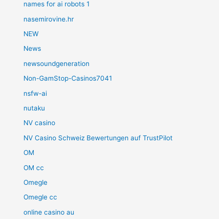
names for ai robots 1
nasemirovine.hr
NEW
News
newsoundgeneration
Non-GamStop-Casinos7041
nsfw-ai
nutaku
NV casino
NV Casino Schweiz Bewertungen auf TrustPilot
OM
OM cc
Omegle
Omegle cc
online casino au