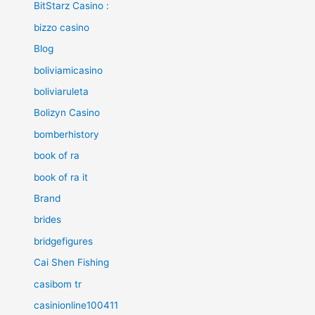
BitStarz Casino :
bizzo casino
Blog
boliviamicasino
boliviaruleta
Bolizyn Casino
bomberhistory
book of ra
book of ra it
Brand
brides
bridgefigures
Cai Shen Fishing
casibom tr
casinionline100411