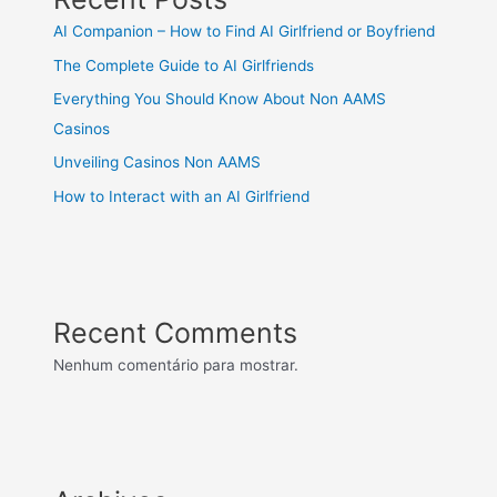
AI Companion – How to Find AI Girlfriend or Boyfriend
The Complete Guide to AI Girlfriends
Everything You Should Know About Non AAMS
Casinos
Unveiling Casinos Non AAMS
How to Interact with an AI Girlfriend
Recent Comments
Nenhum comentário para mostrar.