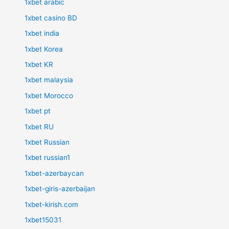
1xbet arabic
1xbet casino BD
1xbet india
1xbet Korea
1xbet KR
1xbet malaysia
1xbet Morocco
1xbet pt
1xbet RU
1xbet Russian
1xbet russian1
1xbet-azerbaycan
1xbet-giris-azerbaijan
1xbet-kirish.com
1xbet15031