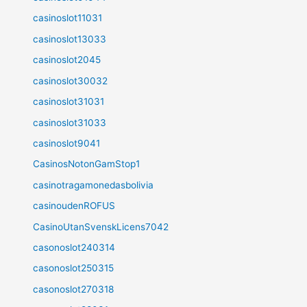
casinoslot11031
casinoslot13033
casinoslot2045
casinoslot30032
casinoslot31031
casinoslot31033
casinoslot9041
CasinosNotonGamStop1
casinotragamonedasbolivia
casinoudenROFUS
CasinoUtanSvenskLicens7042
casonoslot240314
casonoslot250315
casonoslot270318