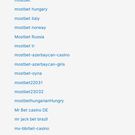
mostbet
mostbet hungary
mostbet italy
mostbet norway
Mostbet Russia
mostbet tr
mostbet-azerbaycan-casino
mostbet-azerbaycan-giris
mostbet-oyna
mostbet22031
mostbet23032
mostbethungarianHungry
Mr Bet casino DE
mr jack bet brazil
mx-bbrbet-casino