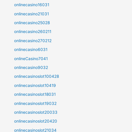
onlinecasino16031
onlinecasino21031
onlinecasino25028
onlinecasino260211
onlinecasino270212
onlinecasino6031
onlineCasino7041
onlinecasino9032
onlinecasinoslot100428
onlinecasinoslot10419
onlinecasinoslot18031
onlinecasinoslot19032
onlinecasinoslot20033
onlinecasinoslot20420
onlinecasinoslot21034