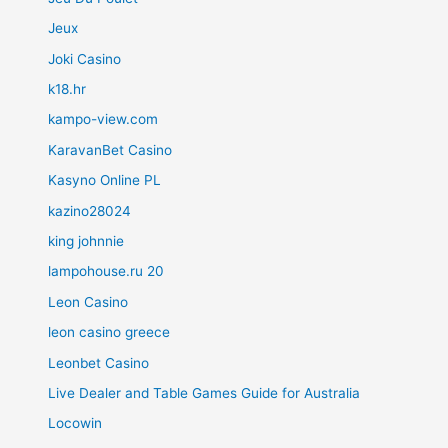
Jeux
Joki Casino
k18.hr
kampo-view.com
KaravanBet Casino
Kasyno Online PL
kazino28024
king johnnie
lampohouse.ru 20
Leon Casino
leon casino greece
Leonbet Casino
Live Dealer and Table Games Guide for Australia
Locowin