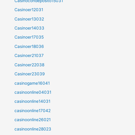
Casinocondeposito15031
Casinoer12031
Casinoer13032
Casinoer14033
Casinoer17035
Casinoer18036
Casinoer21037
Casinoer22038
Casinoer23039
casinogame16041
casinoonline04031
casinoonline14031
casinoonline17042
casinoonline26021
casinoonline28023