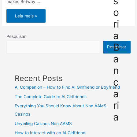
s
Ma
makes Betway …
o
M
The
Leia mais »
Ultimate
ri
Guide
to
Betway
a
Singapore
Pesquisar
Your
Go-
B
To
Pesquisar
Betting
Platform
a
n
Recent Posts
c
AI Companion – How to Find AI Girlfriend or Boyfriend
a
The Complete Guide to AI Girlfriends
ri
Everything You Should Know About Non AAMS
a
Casinos
Unveiling Casinos Non AAMS
How to Interact with an AI Girlfriend