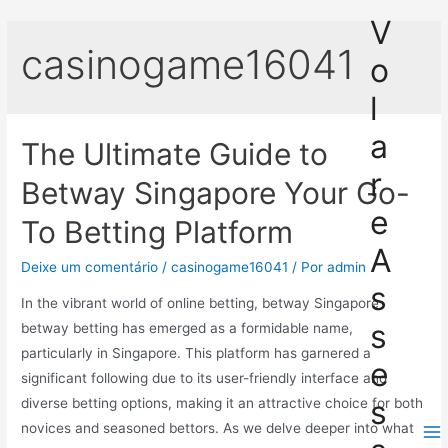
Ir
V
para
casinogame16041
o
o
conteúdo
l
a
The Ultimate Guide to
r
Betway Singapore Your Go-
e
To Betting Platform
A
Deixe um comentário
/
casinogame16041
/ Por
admin
s
In the vibrant world of online betting, betway Singapore
s
betway betting has emerged as a formidable name,
particularly in Singapore. This platform has garnered a
e
significant following due to its user-friendly interface and
s
diverse betting options, making it an attractive choice for both
novices and seasoned bettors. As we delve deeper into what