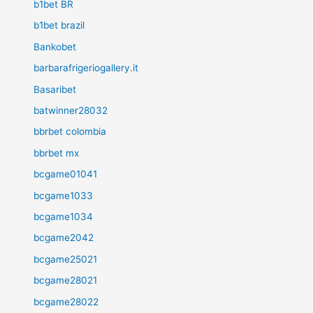
b1bet BR
b1bet brazil
Bankobet
barbarafrigeriogallery.it
Basaribet
batwinner28032
bbrbet colombia
bbrbet mx
bcgame01041
bcgame1033
bcgame1034
bcgame2042
bcgame25021
bcgame28021
bcgame28022