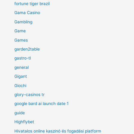
fortune tiger brazil
Gama Casino
Gambling
Game
Games
garden2table
gastro-tl
general
Gigant
Giochi
glory-casinos tr
google bard ai launch date 1
guide
Highflybet
Hivatalos online kaszinó és fogadási platform