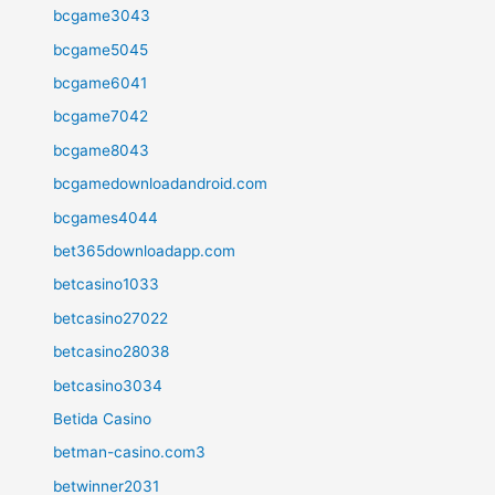
bcgame3043
bcgame5045
bcgame6041
bcgame7042
bcgame8043
bcgamedownloadandroid.com
bcgames4044
bet365downloadapp.com
betcasino1033
betcasino27022
betcasino28038
betcasino3034
Betida Casino
betman-casino.com3
betwinner2031