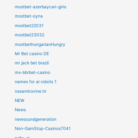
mostbet-azerbaycan-giris
mostbet-oyna
mostbet22031
mostbet23032
mostbethungarianHungry
Mr Bet casino DE
mr jack bet brazil
mx-bbrbet-casino
names for ai robots 1
nasemirovine.hr
NEW
News
newsoundgeneration
Non-GamStop-Casinos7041
nsfw-ai