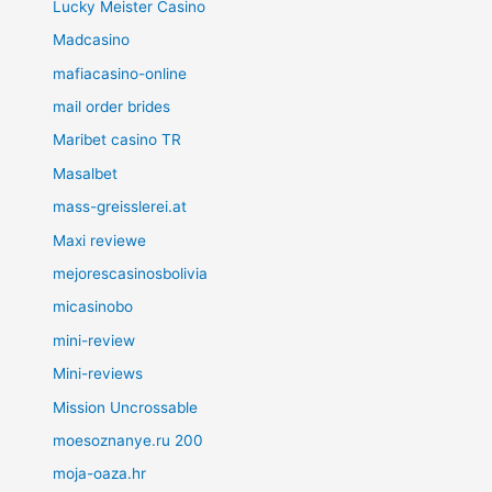
Lucky Meister Casino
Madcasino
mafiacasino-online
mail order brides
Maribet casino TR
Masalbet
mass-greisslerei.at
Maxi reviewe
mejorescasinosbolivia
micasinobo
mini-review
Mini-reviews
Mission Uncrossable
moesoznanye.ru 200
moja-oaza.hr