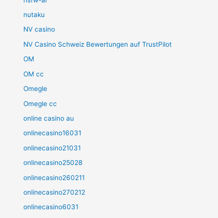
nutaku
NV casino
NV Casino Schweiz Bewertungen auf TrustPilot
OM
OM cc
Omegle
Omegle cc
online casino au
onlinecasino16031
onlinecasino21031
onlinecasino25028
onlinecasino260211
onlinecasino270212
onlinecasino6031