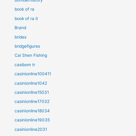
book of ra
book of ra it
Brand
brides
bridgefigures
Cai Shen Fishing
casibom tr
casinionline100411
casinionline1042
casinionline15031
casinionline17032
casinionline18034
casinionline19035
casinionline2031