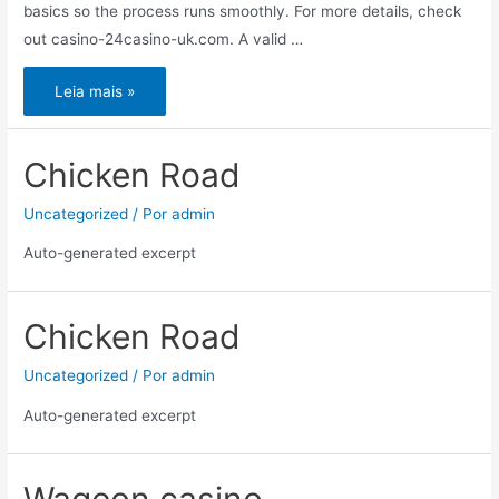
basics so the process runs smoothly. For more details, check
out casino-24casino-uk.com. A valid …
Mastering
Leia mais »
24Casino
Accumulator
Wins:
A
Step‑by‑Step
Chicken Road
Playbook
Uncategorized
/ Por
admin
Auto-generated excerpt
Chicken Road
Uncategorized
/ Por
admin
Auto-generated excerpt