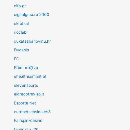
difa.gr
digitalgmu.ru 2000
dkfutsal
doclab
dukatzabanovinu.hr
Duospin
EC
Efbet καζίνο
ehealthsummit.at
elevensports
elgrecotreviso.it
Esporte Net
eurobetscasino.es3
Fairspin-casino
femicid.ru 20