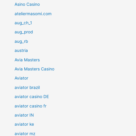
Asino Casino
ateliermasomi.com
aug_ch_1
aug_prod
aug_rb
austria
Avia Masters
Avia Masters Casino
Aviator
aviator brazil
aviator casino DE
aviator casino fr
aviator IN
aviator ke
aviator mz