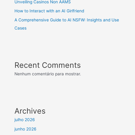
Unveiling Casinos Non AAMS
How to Interact with an AI Girlfriend
A Comprehensive Guide to AI NSFW: Insights and Use
Cases
Recent Comments
Nenhum comentário para mostrar.
Archives
julho 2026
junho 2026