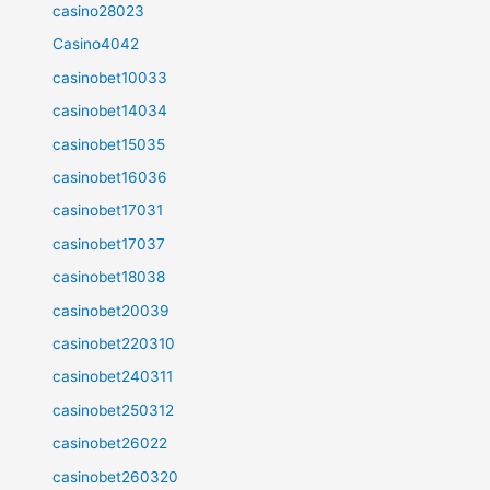
casino28023
Casino4042
casinobet10033
casinobet14034
casinobet15035
casinobet16036
casinobet17031
casinobet17037
casinobet18038
casinobet20039
casinobet220310
casinobet240311
casinobet250312
casinobet26022
casinobet260320