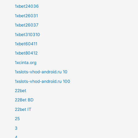
1xbet24036
1xbet26031
1xbet26037
1xbet310310
1xbet60411
1xbet80412
1xcinta.org
1xslots-vhod-android.ru 10
1xslots-vhod-android.ru 100
22bet
22Bet BD
22bet IT
25
3
4