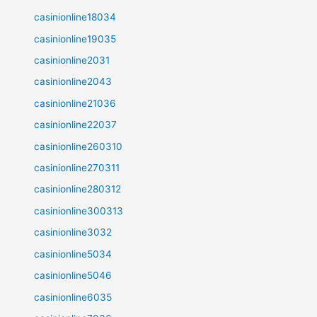
casinionline18034
casinionline19035
casinionline2031
casinionline2043
casinionline21036
casinionline22037
casinionline260310
casinionline270311
casinionline280312
casinionline300313
casinionline3032
casinionline5034
casinionline5046
casinionline6035