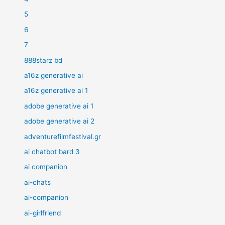
5
6
7
888starz bd
a16z generative ai
a16z generative ai 1
adobe generative ai 1
adobe generative ai 2
adventurefilmfestival.gr
ai chatbot bard 3
ai companion
ai-chats
ai-companion
ai-girlfriend