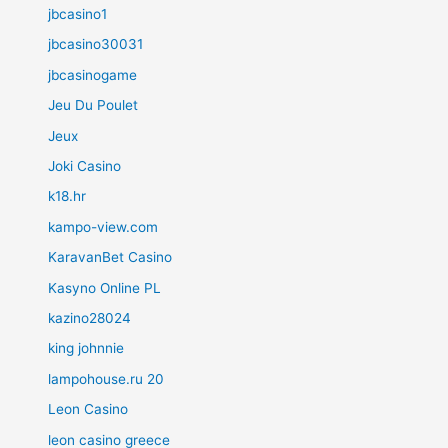
jbcasino1
jbcasino30031
jbcasinogame
Jeu Du Poulet
Jeux
Joki Casino
k18.hr
kampo-view.com
KaravanBet Casino
Kasyno Online PL
kazino28024
king johnnie
lampohouse.ru 20
Leon Casino
leon casino greece