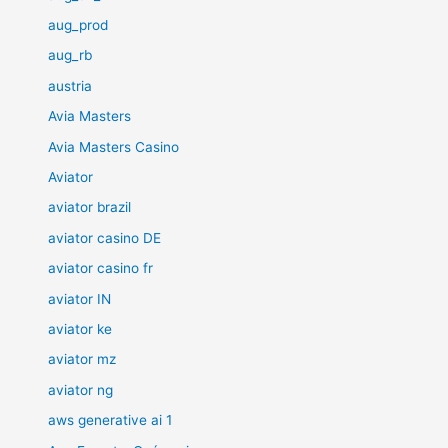
aug_prod
aug_rb
austria
Avia Masters
Avia Masters Casino
Aviator
aviator brazil
aviator casino DE
aviator casino fr
aviator IN
aviator ke
aviator mz
aviator ng
aws generative ai 1