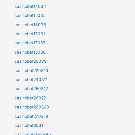
casinobet14034
casinobet15035
casinobet16036
casinobet17031
casinobet17037
casinobet18038
casinobet20039
casinobet220310
casinobet240311
casinobet250312
casinobet26022
casinobet260320
casinobet270319
casinobet8031
casinocondeposito