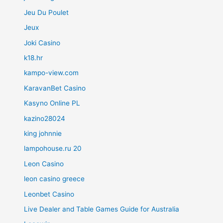
Jeu Du Poulet
Jeux
Joki Casino
k18.hr
kampo-view.com
KaravanBet Casino
Kasyno Online PL
kazino28024
king johnnie
lampohouse.ru 20
Leon Casino
leon casino greece
Leonbet Casino
Live Dealer and Table Games Guide for Australia