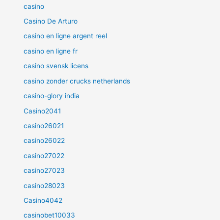
casino
Casino De Arturo
casino en ligne argent reel
casino en ligne fr
casino svensk licens
casino zonder crucks netherlands
casino-glory india
Casino2041
casino26021
casino26022
casino27022
casino27023
casino28023
Casino4042
casinobet10033