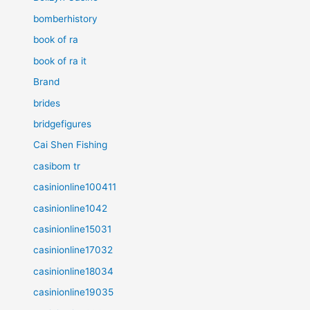
bomberhistory
book of ra
book of ra it
Brand
brides
bridgefigures
Cai Shen Fishing
casibom tr
casinionline100411
casinionline1042
casinionline15031
casinionline17032
casinionline18034
casinionline19035