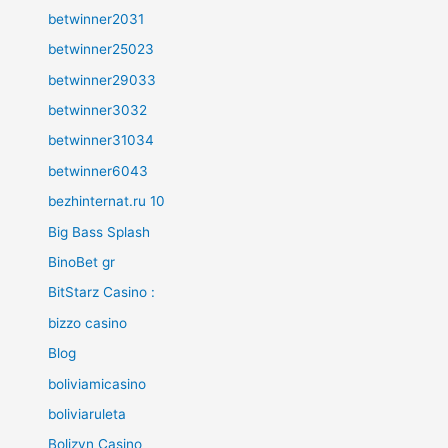
betwinner2031
betwinner25023
betwinner29033
betwinner3032
betwinner31034
betwinner6043
bezhinternat.ru 10
Big Bass Splash
BinoBet gr
BitStarz Casino :
bizzo casino
Blog
boliviamicasino
boliviaruleta
Bolizyn Casino