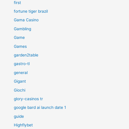
first
fortune tiger brazil
Gama Casino
Gambling
Game
Games
garden2table
gastro-tl
general
Gigant
Giochi
glory-casinos tr
google bard ai launch date 1
guide
Highflybet