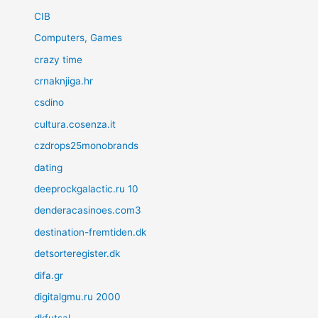
CIB
Computers, Games
crazy time
crnaknjiga.hr
csdino
cultura.cosenza.it
czdrops25monobrands
dating
deeprockgalactic.ru 10
denderacasinoes.com3
destination-fremtiden.dk
detsorteregister.dk
difa.gr
digitalgmu.ru 2000