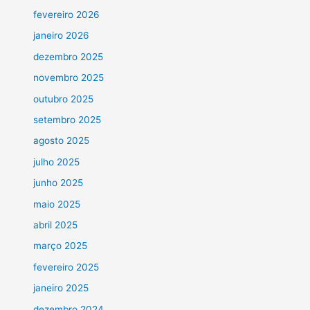
fevereiro 2026
janeiro 2026
dezembro 2025
novembro 2025
outubro 2025
setembro 2025
agosto 2025
julho 2025
junho 2025
maio 2025
abril 2025
março 2025
fevereiro 2025
janeiro 2025
dezembro 2024