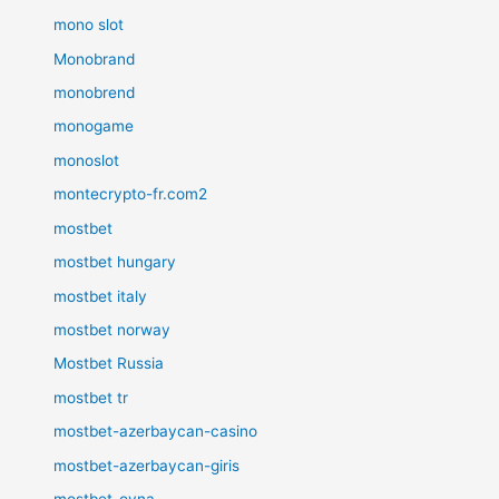
mono slot
Monobrand
monobrend
monogame
monoslot
montecrypto-fr.com2
mostbet
mostbet hungary
mostbet italy
mostbet norway
Mostbet Russia
mostbet tr
mostbet-azerbaycan-casino
mostbet-azerbaycan-giris
mostbet-oyna