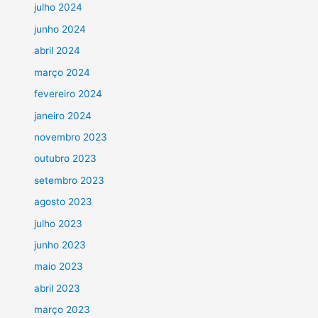
julho 2024
junho 2024
abril 2024
março 2024
fevereiro 2024
janeiro 2024
novembro 2023
outubro 2023
setembro 2023
agosto 2023
julho 2023
junho 2023
maio 2023
abril 2023
março 2023