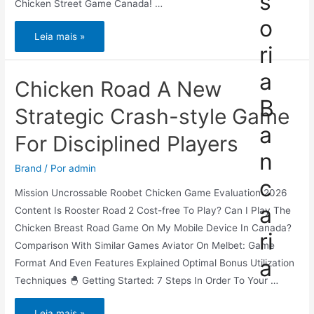
s
Ma
Chicken Street Game Canada! …
o
M
Chicken
Leia mais »
Road:
ri
Arianne
Segreto
Di
a
Algun
Chicken Road A New
Game
Design
B
Che
Strategic Crash-style Game
Cattura
a
For Disciplined Players
n
Brand
/ Por
admin
c
Mission Uncrossable Roobet Chicken Game Evaluation 2026
a
Content Is Rooster Road 2 Cost-free To Play? Can I Play The
Chicken Breast Road Game On My Mobile Device In Canada?
ri
Comparison With Similar Games Aviator On Melbet: Game
a
Format And Even Features Explained Optimal Bonus Utilization
Techniques 🐣 Getting Started: 7 Steps In Order To Your …
Chicken
Leia mais »