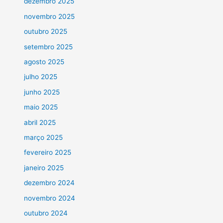
dezembro 2025
novembro 2025
outubro 2025
setembro 2025
agosto 2025
julho 2025
junho 2025
maio 2025
abril 2025
março 2025
fevereiro 2025
janeiro 2025
dezembro 2024
novembro 2024
outubro 2024