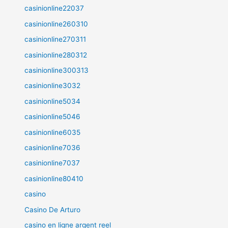
casinionline22037
casinionline260310
casinionline270311
casinionline280312
casinionline300313
casinionline3032
casinionline5034
casinionline5046
casinionline6035
casinionline7036
casinionline7037
casinionline80410
casino
Casino De Arturo
casino en ligne argent reel