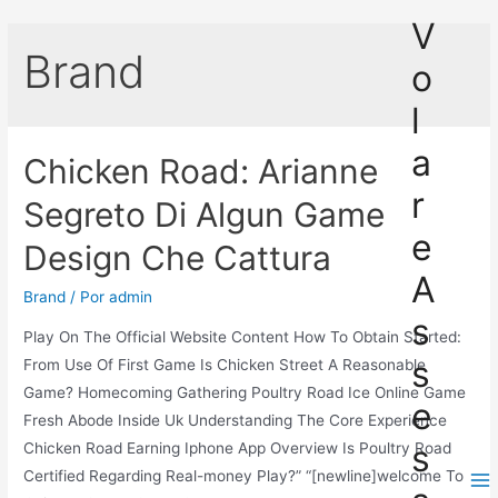
Ir
V
para
Brand
o
o
conteúdo
l
a
Chicken Road: Arianne
r
Segreto Di Algun Game
e
Design Che Cattura
A
Brand
/ Por
admin
s
Play On The Official Website Content How To Obtain Started:
s
From Use Of First Game Is Chicken Street A Reasonable
Game? Homecoming Gathering Poultry Road Ice Online Game
e
Fresh Abode Inside Uk Understanding The Core Experience
s
Chicken Road Earning Iphone App Overview Is Poultry Road
Certified Regarding Real-money Play?” “[newline]welcome To