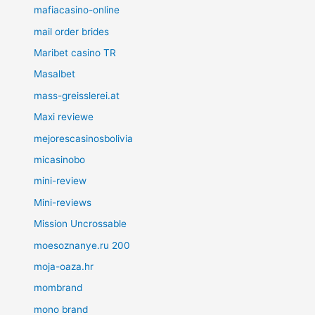
mafiacasino-online
mail order brides
Maribet casino TR
Masalbet
mass-greisslerei.at
Maxi reviewe
mejorescasinosbolivia
micasinobo
mini-review
Mini-reviews
Mission Uncrossable
moesoznanye.ru 200
moja-oaza.hr
mombrand
mono brand